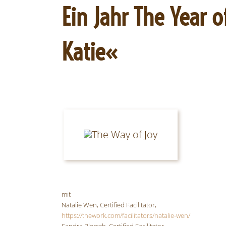
Ein Jahr The Year 
Katie«
mit
Natalie Wen, Certified Facilitator,
https://thework.com/facilitators/natalie-wen/
Sandra Blersch, Certified Facilitator,