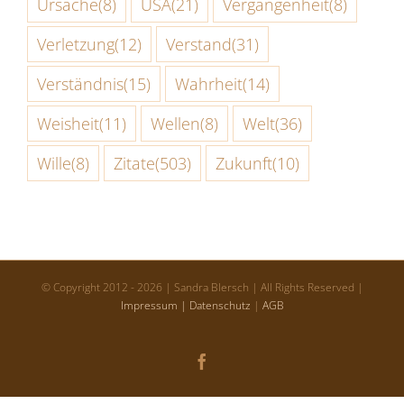
Ursache
(8)
USA
(21)
Vergangenheit
(8)
Verletzung
(12)
Verstand
(31)
Verständnis
(15)
Wahrheit
(14)
Weisheit
(11)
Wellen
(8)
Welt
(36)
Wille
(8)
Zitate
(503)
Zukunft
(10)
© Copyright 2012 -
2026 | Sandra Blersch | All Rights Reserved |
Impressum |
Datenschutz
|
AGB
Facebook