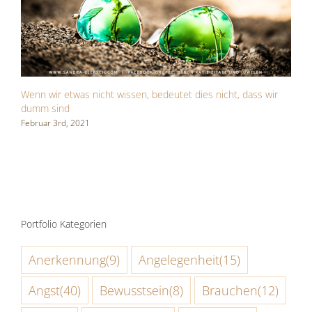
Wenn wir etwas nicht wissen, bedeutet dies nicht, dass wir
I
dumm sind
e
Februar 3rd, 2021
J
Portfolio Kategorien
Anerkennung
(9)
Angelegenheit
(15)
Angst
(40)
Bewusstsein
(8)
Brauchen
(12)