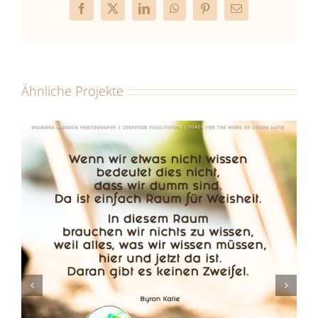
Facebook
X
LinkedIn
WhatsApp
Pinterest
E-
Mail
Ähnliche Projekte