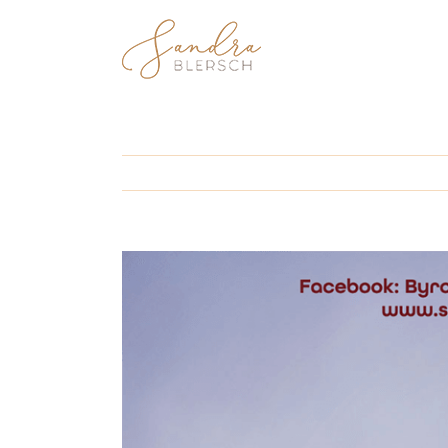
Zum
Inhalt
springen
View
Larger
Image