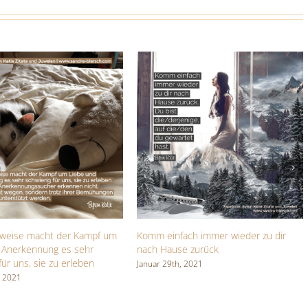
rweise macht der Kampf um
Komm einfach immer wieder zu dir
 Anerkennung es sehr
nach Hause zurück
für uns, sie zu erleben
Januar 29th, 2021
, 2021